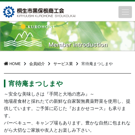
Member introduction
HOME
会員紹介
サービス業
宵待庵まつしまや
宵待庵まつしまや
～安全な美味しさは『手間と大地の恵み』～
地場産食材と採れたての新鮮な自家製無農薬野菜を使用し、提
供しています。ご予算に応じた『おまかせコース』も承りま
す。
バーベキュー、キャンプ場もあります。豊かな自然に包まれな
がら大切なご家族や友人とお楽しみ下さい。