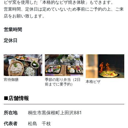
ピザ窯を使用した「本格的なピザ焼き体験」もできます。
営業時間、定休日は定めていないため事前にご予約の上、ご来
店をお願い致します。
営業時間
定休日
宵待御膳
季節の彩り弁当（2日
本格ピザ
前までに要予約）
店舗情報
所在地
桐生市黒保根町上田沢881
代表者
松島 千枝